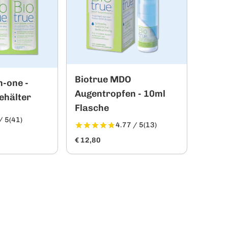
Biotrue MDO
n-one -
Augentropfen - 10ml
ehälter
Flasche
/ 5
(41)
4.77 / 5
(13)
€ 12,80