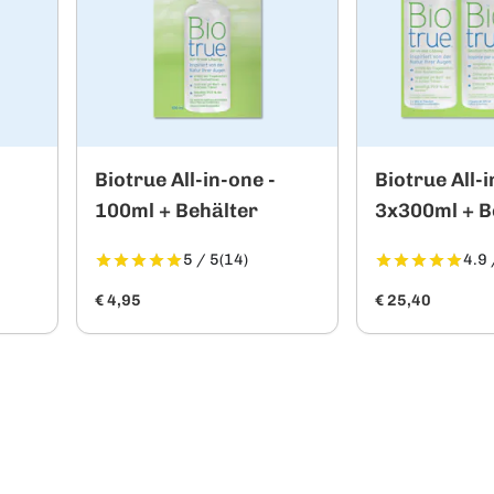
Biotrue All-in-one -
Biotrue All-i
100ml + Behälter
3x300ml + B
5 / 5
(14)
4.9 
€ 4,95
€ 25,40