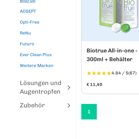
Biotrue
AOSEPT
Opti-Free
ReNu
Futuro
Biotrue All-in-one -
Ever Clean Plus
300ml + Behälter
Weitere Marken
4.84 / 5
(67)
Lösungen und
€ 11,40
Augentropfen
Zubehör
1