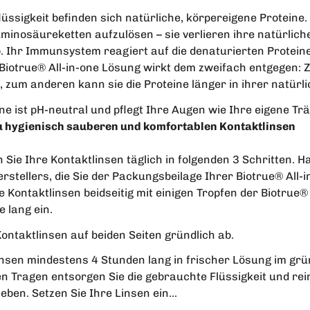
lüssigkeit befinden sich natürliche, körpereigene Protein
Aminosäureketten aufzulösen – sie verlieren ihre natürlich
. Ihr Immunsystem reagiert auf die denaturierten Protein
 Biotrue® All-in-one Lösung wirkt dem zweifach entgegen:
, zum anderen kann sie die Proteine länger in ihrer natürl
one ist pH-neutral und pflegt Ihre Augen wie Ihre eigene Trä
zu hygienisch sauberen und komfortablen Kontaktlinsen
 Sie Ihre Kontaktlinsen täglich in folgenden 3 Schritten. H
stellers, die Sie der Packungsbeilage Ihrer Biotrue® All
e Kontaktlinsen beidseitig mit einigen Tropfen der Biotrue®
e lang ein.
Kontaktlinsen auf beiden Seiten gründlich ab.
insen mindestens 4 Stunden lang in frischer Lösung im gr
 Tragen entsorgen Sie die gebrauchte Flüssigkeit und reini
eben. Setzen Sie Ihre Linsen ein...