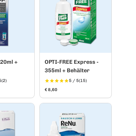
120ml +
OPTI-FREE Express -
355ml + Behälter
5
(2)
5 / 5
(15)
€ 8,60