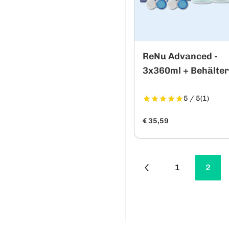
ReNu Advanced -
3x360ml + Behälte
5 / 5
(1)
€ 35,59
1
2