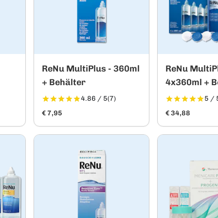
ReNu MultiPlus - 360ml
ReNu MultiPl
+ Behälter
4x360ml + B
4.86 / 5
(7)
5 / 
€ 7,95
€ 34,88