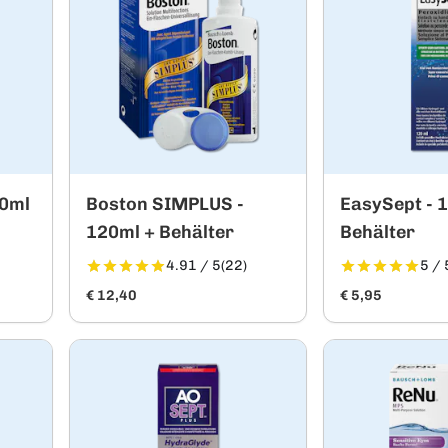
50ml
Boston SIMPLUS -
EasySept - 
120ml + Behälter
Behälter
4.91 / 5
(22)
5 / 
€ 12,40
€ 5,95