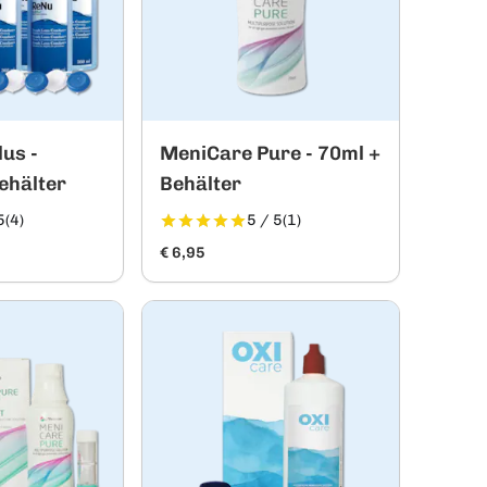
us -
MeniCare Pure - 70ml +
ehälter
Behälter
5
(4)
5 / 5
(1)
€ 6,95