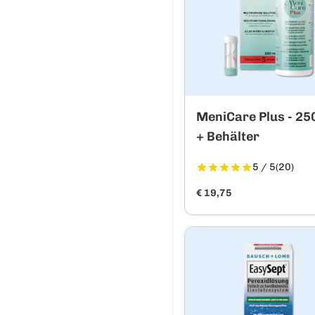
MeniCare Plus - 25
+ Behälter
5 / 5
(20)
€ 19,75