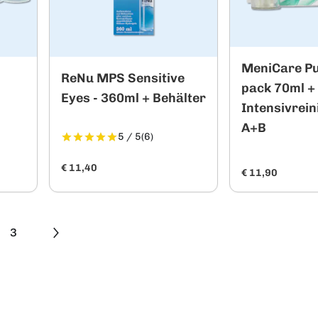
MeniCare Pu
ReNu MPS Sensitive
pack 70ml 
r
Eyes - 360ml + Behälter
Intensivrein
A+B
5 / 5
(6)
€ 11,40
€ 11,90
3