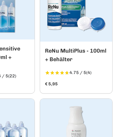
nsitive
ReNu MultiPlus - 100ml
0ml +
+ Behälter
4.75 / 5
(4)
 / 5
(22)
€ 5,95