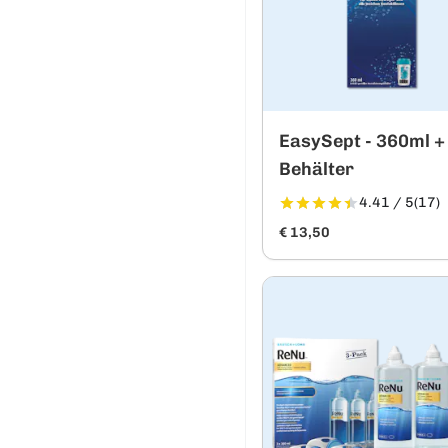
EasySept - 360ml +
Behälter
4.41 / 5
(17)
€ 13,50