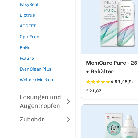
EasySept
Biotrue
AOSEPT
Opti-Free
ReNu
Futuro
MeniCare Pure - 2
Ever Clean Plus
+ Behälter
Weitere Marken
4.89 / 5
(9)
€ 21,87
Lösungen und
Augentropfen
Zubehör