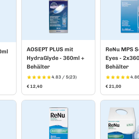
AOSEPT PLUS mit
ReNu MPS Se
0ml
HydraGlyde - 360ml +
Eyes - 2x36
Behälter
Behälter
4.83 / 5
(23)
4.86
€ 12,40
€ 21,00