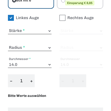
Box mit 6
Einsparung € 8,85
Linkes Auge
Rechtes Auge
Stärke
Stärke
Radius
Radius
Durchmesser
Durchmesser
−
+
−
+
Bitte Werte auswählen