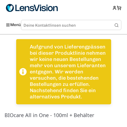
Menü
Aufgrund von Lieferengpässen
bei dieser Produktlinie nehmen
wir keine neuen Bestellungen
mehr von unserem Lieferanten
entgegen. Wir werden
versuchen, die bestehenden
Bestellungen zu erfüllen.
Nachstehend finden Sie ein
alternatives Produkt.
BIOcare All in One - 100ml + Behälter