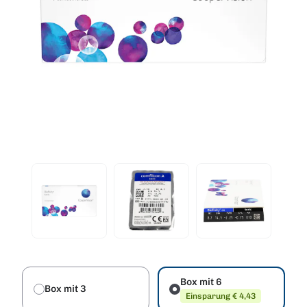
Box mit 6
Box mit 3
Einsparung € 4,43