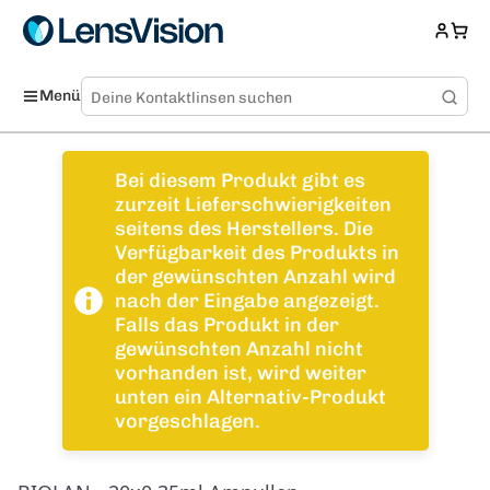
Menü
Bei diesem Produkt gibt es
zurzeit Lieferschwierigkeiten
seitens des Herstellers. Die
Verfügbarkeit des Produkts in
der gewünschten Anzahl wird
nach der Eingabe angezeigt.
Falls das Produkt in der
gewünschten Anzahl nicht
vorhanden ist, wird weiter
unten ein Alternativ-Produkt
vorgeschlagen.