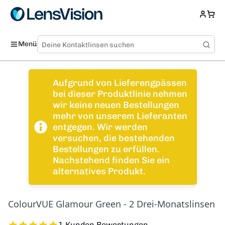
Menü
Aufgrund von Lieferengpässen
bei dieser Produktlinie nehmen
wir keine neuen Bestellungen
mehr von unserem Lieferanten
entgegen. Wir werden
versuchen, die bestehenden
Bestellungen zu erfüllen.
Nachstehend finden Sie ein
alternatives Produkt.
ColourVUE Glamour Green - 2 Drei-Monatslinsen
1 Kunden Bewertungen