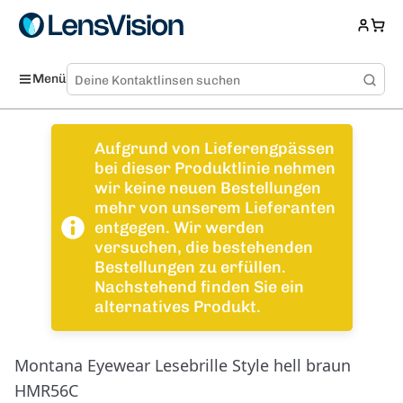
Menü
Aufgrund von Lieferengpässen
bei dieser Produktlinie nehmen
wir keine neuen Bestellungen
mehr von unserem Lieferanten
entgegen. Wir werden
versuchen, die bestehenden
Bestellungen zu erfüllen.
Nachstehend finden Sie ein
alternatives Produkt.
Montana Eyewear Lesebrille Style hell braun
HMR56C