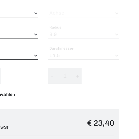
Achse
Radius
Durchmesser
−
+
swählen
€ 23,40
MwSt.