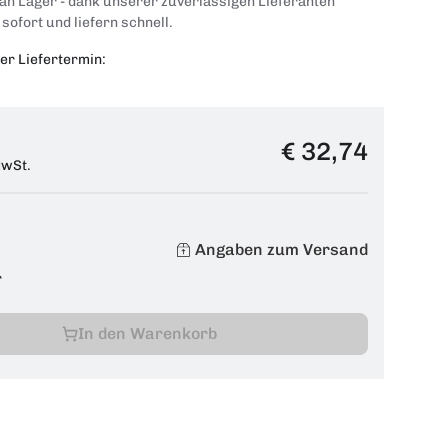
 an Lager - dank unserer zuverlässigen Lieferanten
 sofort und liefern schnell.
er Liefertermin:
€ 32,74
MwSt.
Angaben zum Versand
r
In den Warenkorb