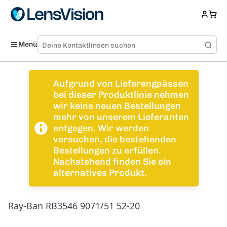
Menü
Aufgrund von Lieferengpässen
bei dieser Produktlinie nehmen
wir keine neuen Bestellungen
mehr von unserem Lieferanten
entgegen. Wir werden
versuchen, die bestehenden
Bestellungen zu erfüllen.
Nachstehend finden Sie ein
alternatives Produkt.
Ray-Ban RB3546 9071/51 52-20