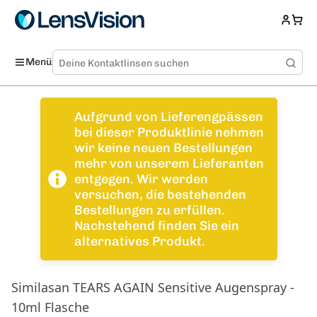
Menü
Aufgrund von Lieferengpässen
bei dieser Produktlinie nehmen
wir keine neuen Bestellungen
mehr von unserem Lieferanten
entgegen. Wir werden
versuchen, die bestehenden
Bestellungen zu erfüllen.
Nachstehend finden Sie ein
alternatives Produkt.
Similasan TEARS AGAIN Sensitive Augenspray -
10ml Flasche