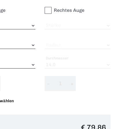
uge
Rechtes Auge
Stärke
Radius
Durchmesser
−
+
swählen
€ 79,86