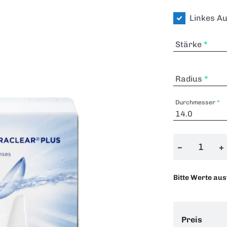
Linkes A
Stärke
Radius
Durchmesser
−
+
Bitte Werte au
Preis